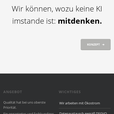
Wir können, wozu keine KI
imstande ist:
mitdenken.
KONZEPT ➔
ANGEBOT
WICHTIGES
Qualität hat bei uns oberste
Wir arbeiten mit Ökostrom
Priorität.
Datenaustausch gemäß DSGVO
Ein engagiertes und fach­kun­diges