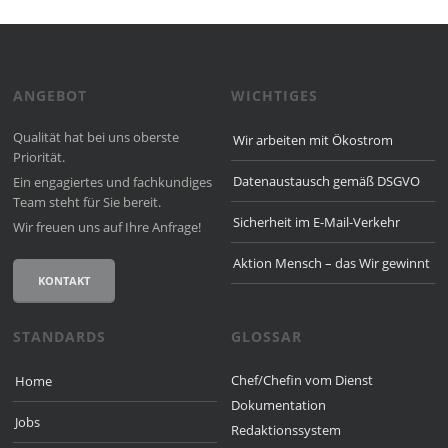
ANGEBOT
WICHTIGES
Qualität hat bei uns oberste
Wir arbeiten mit Ökostrom
Priorität.
Datenaustausch gemäß DSGVO
Ein engagiertes und fach­kun­diges
Team steht für Sie bereit.
Sicherheit im E-Mail-Verkehr
Wir freuen uns auf Ihre Anfrage!
Aktion Mensch – das Wir gewinnt
KONTAKT
STANDARDS
GLOSSAR
Chef/Chefin vom Dienst
Home
Dokumentation
Jobs
Redaktionssystem