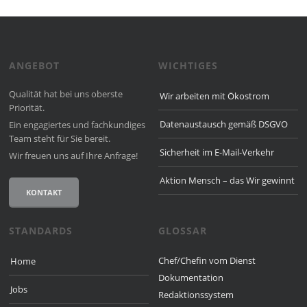
ANGEBOT
WICHTIGES
Qualität hat bei uns oberste
Wir arbeiten mit Ökostrom
Priorität.
Datenaustausch gemäß DSGVO
Ein engagiertes und fach­kun­diges
Team steht für Sie bereit.
Sicherheit im E-Mail-Verkehr
Wir freuen uns auf Ihre Anfrage!
Aktion Mensch – das Wir gewinnt
KONTAKT
STANDARDS
GLOSSAR
Chef/Chefin vom Dienst
Home
Dokumentation
Jobs
Redaktionssystem