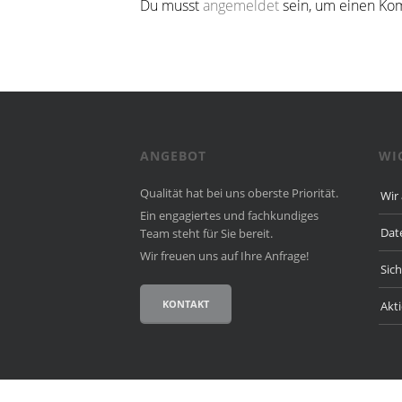
Du musst
angemeldet
sein, um einen Ko
ANGEBOT
WI
Qualität hat bei uns oberste Priorität.
Wir
Ein engagiertes und fach­kun­diges
Dat
Team steht für Sie bereit.
Wir freuen uns auf Ihre Anfrage!
Sic
KONTAKT
Akt