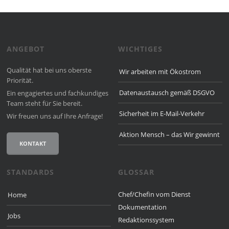
ANGEBOT
WICHTIGES
Qualität hat bei uns oberste
Wir arbeiten mit Ökostrom
Priorität.
Datenaustausch gemäß DSGVO
Ein engagiertes und fach­kun­diges
Team steht für Sie bereit.
Sicherheit im E-Mail-Verkehr
Wir freuen uns auf Ihre Anfrage!
Aktion Mensch – das Wir gewinnt
KONTAKT
STANDARDS
GLOSSAR
Chef/Chefin vom Dienst
Home
Dokumentation
Jobs
Redaktionssystem