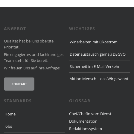
ANGEBOT
WICHTIGES
Qualität hat bei uns oberste
Wir arbeiten mit Ökostrom
Priorität.
Datenaustausch gemäß DSGVO
Ein engagiertes und fach­kun­diges
Team steht für Sie bereit.
Sicherheit im E-Mail-Verkehr
Wir freuen uns auf Ihre Anfrage!
Aktion Mensch – das Wir gewinnt
KONTAKT
STANDARDS
GLOSSAR
Chef/Chefin vom Dienst
Home
Dokumentation
Jobs
Redaktionssystem