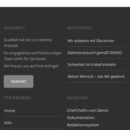
ANGEBOT
WICHTIGES
Qualität hat bei uns oberste
Wir arbeiten mit Ökostrom
Priorität.
Datenaustausch gemäß DSGVO
Ein engagiertes und fach­kun­diges
Team steht für Sie bereit.
Sicherheit im E-Mail-Verkehr
Wir freuen uns auf Ihre Anfrage!
Aktion Mensch – das Wir gewinnt
KONTAKT
STANDARDS
GLOSSAR
Chef/Chefin vom Dienst
Home
Dokumentation
Jobs
Redaktionssystem