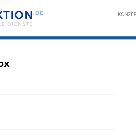
KONZE
ox