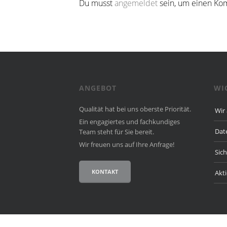
Du musst
angemeldet
sein, um einen Ko
ANGEBOT
WI
Qualität hat bei uns oberste Priorität.
Wir
Ein engagiertes und fach­kun­diges
Dat
Team steht für Sie bereit.
Wir freuen uns auf Ihre Anfrage!
Sic
KONTAKT
Akt